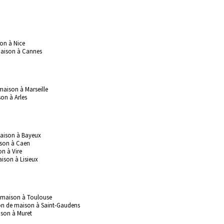
son à Nice
maison à Cannes
maison à Marseille
on à Arles
maison à Bayeux
ison à Caen
on à Vire
ison à Lisieux
e maison à Toulouse
ion de maison à Saint-Gaudens
ison à Muret