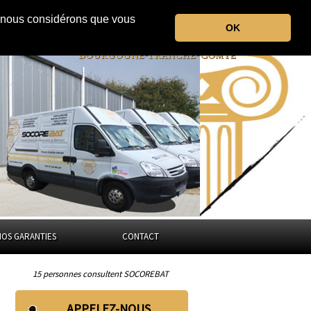
r, nous considérons que vous
OK
la Nièvre
Bourgogne-Franche-Comté
NOS GARANTIES
CONTACT
15 personnes consultent SOCOREBAT
APPELEZ-NOUS