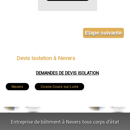
Devis Isolation à Nevers
DEMANDES DE DEVIS ISOLATION
Nevers
Cosne-Cours-sur-Loire
Varennes-Vauzelles
Decize
La Charité-sur-Loire
Fourchambault
Entreprise de bâtiment à Nevers tous corps d'état
Clamecy
Imphy
Garchizy