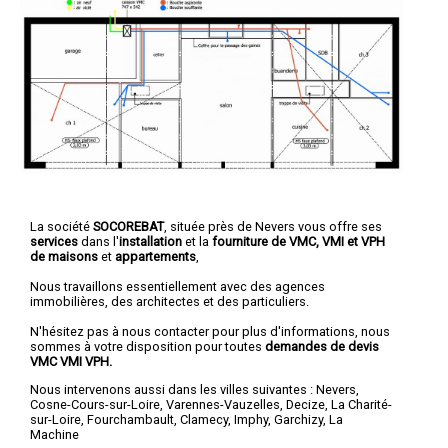
La société
SOCOREBAT
, située près de Nevers vous offre ses
services
dans l'
installation
et la
fourniture de VMC, VMI et VPH
de maisons
et
appartements
,
Nous travaillons essentiellement avec des agences
immobilières, des architectes et des particuliers.
N'hésitez pas à nous contacter pour plus d'informations, nous
sommes à votre disposition pour toutes
demandes de devis
VMC VMI VPH.
Nous intervenons aussi dans les villes suivantes :
Nevers
,
Cosne-Cours-sur-Loire
,
Varennes-Vauzelles
,
Decize
,
La Charité-
sur-Loire
,
Fourchambault
,
Clamecy
,
Imphy
,
Garchizy
,
La
Machine