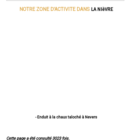
LA NIèVRE
NOTRE ZONE D'ACTIVITE DANS
- Enduit à la chaux taloché à Nevers
- Enduit à la chaux taloché à Cosne-Cours-sur-Loire
- Enduit à la chaux taloché à Varennes-Vauzelles
- Enduit à la chaux taloché à Decize
Cette page a été consulté 3023 fois.
- Enduit à la chaux taloché à La Charité-sur-Loire