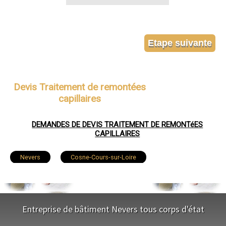
Devis Traitement de remontées
capillaires
DEMANDES DE DEVIS TRAITEMENT DE REMONTéES
CAPILLAIRES
Nevers
Cosne-Cours-sur-Loire
Varennes-Vauzelles
Decize
La Charité-sur-Loire
Fourchambault
Entreprise de bâtiment Nevers tous corps d'état
Clamecy
Imphy
Garchizy