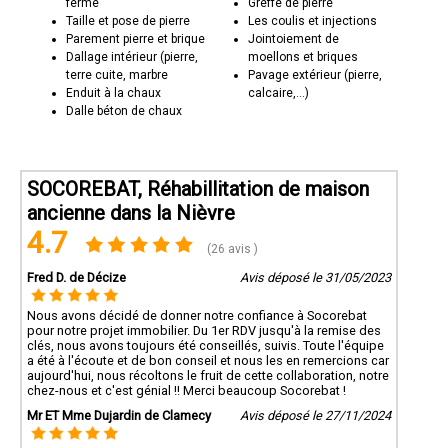
ferme
Greffe de pierre
Taille et pose de pierre
Les coulis et injections
Parement pierre et brique
Jointoiement de
Dallage intérieur (pierre,
moellons et briques
terre cuite, marbre
Pavage extérieur (pierre,
Enduit à la chaux
calcaire,...)
Dalle béton de chaux
SOCOREBAT, Réhabillitation de maison
ancienne dans la Nièvre
4.7
(26 avis )
Fred D. de Décize
Avis déposé le 31/05/2023
Nous avons décidé de donner notre confiance à Socorebat
pour notre projet immobilier. Du 1er RDV jusqu'à la remise des
clés, nous avons toujours été conseillés, suivis. Toute l'équipe
a été à l'écoute et de bon conseil et nous les en remercions car
aujourd'hui, nous récoltons le fruit de cette collaboration, notre
chez-nous et c'est génial !! Merci beaucoup Socorebat !
Mr ET Mme Dujardin de Clamecy
Avis déposé le 27/11/2024