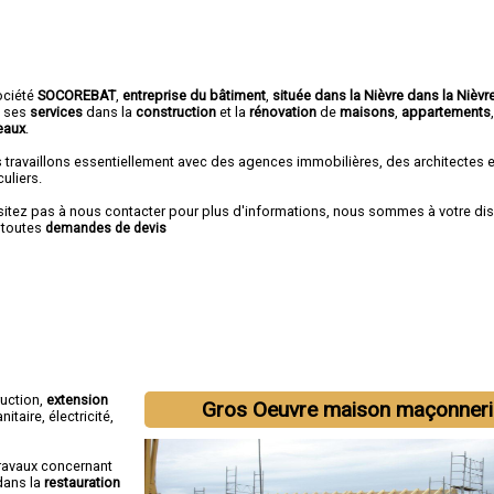
ociété
SOCOREBAT
,
entreprise du bâtiment
,
située dans la Nièvre dans la Nièvr
e ses
services
dans la
construction
et la
rénovation
de
maisons
,
appartements
eaux
.
 travaillons essentiellement avec des agences immobilières, des architectes 
culiers.
sitez pas à nous contacter pour plus d'informations, nous sommes à votre di
 toutes
demandes de devis
ruction,
extension
Gros Oeuvre maison maçonneri
itaire, électricité,
ravaux concernant
dans la
restauration