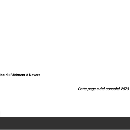
rise du Bâtiment à Nevers
 Bâtiment à Cosne-Cours-sur-Loire
u Bâtiment à Varennes-Vauzelles
Cette page a été consulté 2073 f
rise du Bâtiment à Decize
u Bâtiment à La Charité-sur-Loire
e du Bâtiment à Fourchambault
rise du Bâtiment à Clamecy
prise du Bâtiment à Imphy
ise du Bâtiment à Garchizy
se du Bâtiment à La Machine
prise du Bâtiment à Marzy