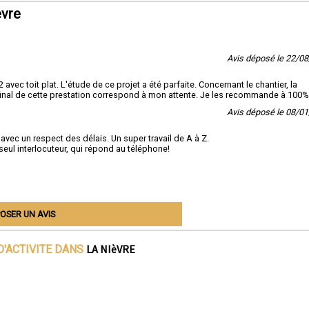
èvre
Avis déposé le 22/0
vec toit plat. L'étude de ce projet a été parfaite. Concernant le chantier, la
t final de cette prestation correspond à mon attente. Je les recommande à 100%
Avis déposé le 08/0
avec un respect des délais. Un super travail de A à Z.
eul interlocuteur, qui répond au téléphone!
OSER UN AVIS
LA NIèVRE
D'ACTIVITE DANS