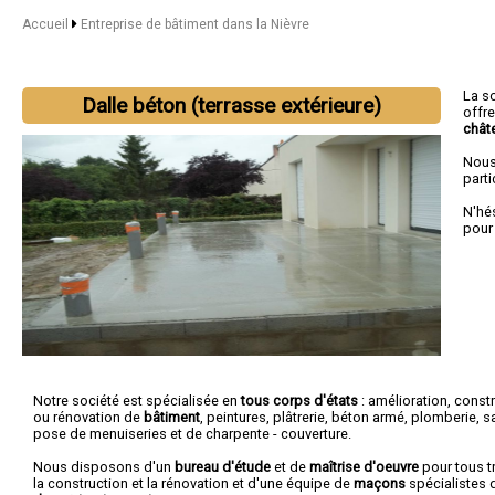
Accueil
Entreprise de bâtiment dans la Nièvre
La s
Dalle béton (terrasse extérieure)
offr
chât
Nous
parti
N'hé
pour
Notre société est spécialisée en
tous corps d'états
: amélioration, const
ou rénovation de
bâtiment
, peintures, plâtrerie, béton armé, plomberie, san
pose de menuiseries et de charpente - couverture.
Nous disposons d'un
bureau d'étude
et de
maîtrise d'oeuvre
pour tous t
la construction et la rénovation et d'une équipe de
maçons
spécialistes 