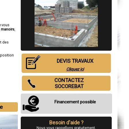
e
vous
,
manoirs
,
et des
sposition
DEVIS TRAVAUX
Cliquez ici
CONTACTEZ
SOCOREBAT
Financement possible
e
Besoin d'aide ?
Nous vous rappellons gratuitement.