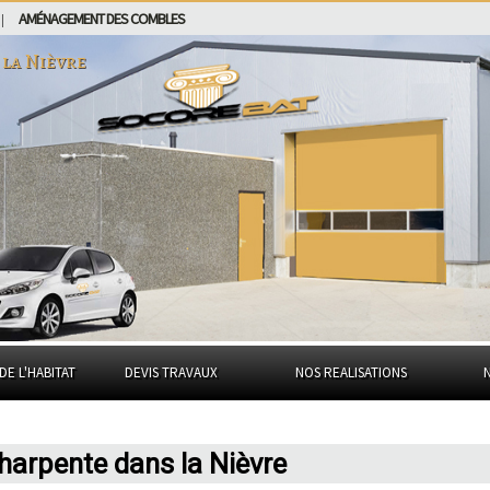
AMÉNAGEMENT DES COMBLES
|
s
la Nièvre
DE L'HABITAT
DEVIS TRAVAUX
NOS REALISATIONS
charpente dans la Nièvre