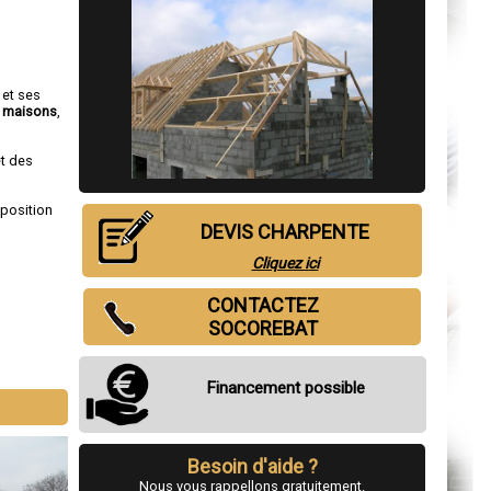
 et ses
e
maisons
,
et des
sposition
DEVIS CHARPENTE
Cliquez ici
CONTACTEZ
SOCOREBAT
Financement possible
Besoin d'aide ?
Nous vous rappellons gratuitement.