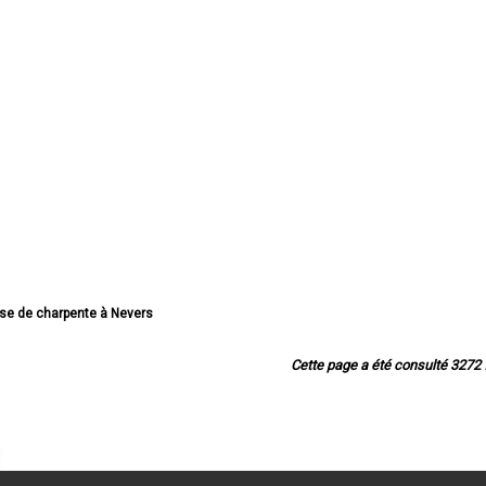
rise de charpente à Nevers
charpente à Cosne-Cours-sur-Loire
e charpente à Varennes-Vauzelles
Cette page a été consulté 3272 f
rise de charpente à Decize
 charpente à La Charité-sur-Loire
 de charpente à Fourchambault
ise de charpente à Clamecy
rise de charpente à Imphy
ise de charpente à Garchizy