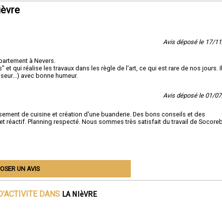
ièvre
Avis déposé le 17/1
ppartement à Nevers.
et qui réalise les travaux dans les règle de l'art, ce qui est rare de nos jours. I
nseur...) avec bonne humeur.
Avis déposé le 01/0
ement de cuisine et création d'une buanderie. Des bons conseils et des
er et réactif. Planning respecté. Nous sommes très satisfait du travail de Socoreb
OSER UN AVIS
LA NIèVRE
D'ACTIVITE DANS