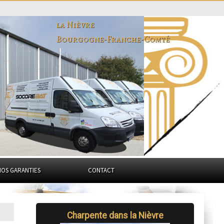
la Nièvre
Bourgogne-Franche-Comté
NOS GARANTIES
CONTACT
Charpente dans la Nièvre