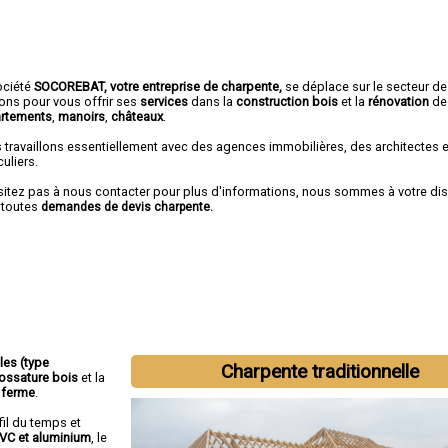
ociété
SOCOREBAT,
votre entreprise de charpente,
se déplace sur le secteur de
rons pour vous offrir ses
services
dans la
construction bois
et la
rénovation
d
rtements
,
manoirs
,
châteaux
.
 travaillons essentiellement avec des agences immobilières, des architectes 
culiers.
sitez pas à nous contacter pour plus d'informations, nous sommes à votre di
 toutes
demandes de devis charpente.
lles (type
Charpente traditionnelle
ossature bois
et la
 ferme
.
fil du temps et
PVC et aluminium
, le