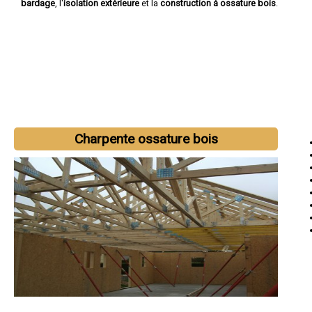
bardage
, l'
isolation extérieure
et la
construction à ossature bois
.
Charpente ossature bois