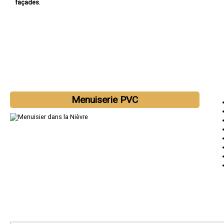
façades
.
Menuiserie PVC