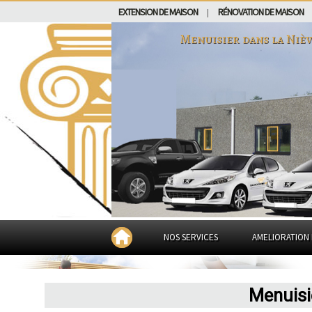
EXTENSION DE MAISON
RÉNOVATION DE MAISON
|
Menuisier dans
la Niè
NOS SERVICES
AMELIORATION 
Menuisi