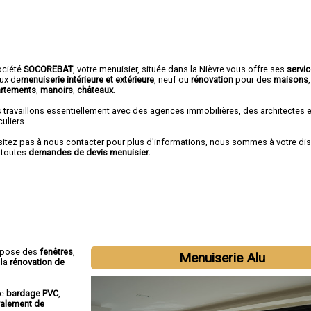
ociété
SOCOREBAT
, votre menuisier, située dans la Nièvre vous offre ses
servi
aux de
menuiserie intérieure et extérieure
, neuf ou
rénovation
pour des
maisons
,
rtements
,
manoirs
,
châteaux
.
 travaillons essentiellement avec des agences immobilières, des architectes 
culiers.
sitez pas à nous contacter pour plus d'informations, nous sommes à votre di
 toutes
demandes de devis menuisier.
opose des
fenêtres
,
Menuiserie Alu
 la
rénovation de
le
bardage PVC
,
valement de