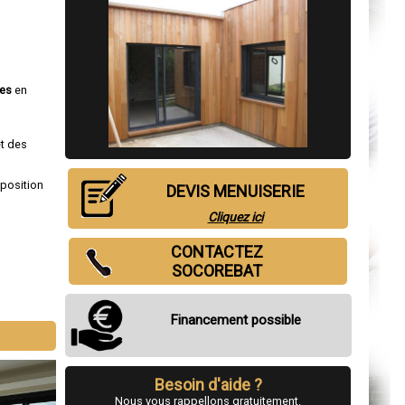
ces
en
et des
sposition
DEVIS MENUISERIE
Cliquez ici
CONTACTEZ
SOCOREBAT
Financement possible
Besoin d'aide ?
Nous vous rappellons gratuitement.