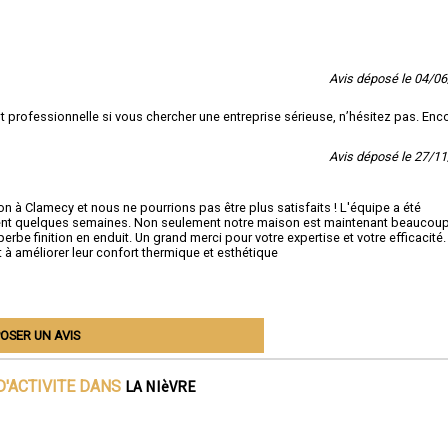
Avis déposé le 04/0
 professionnelle si vous chercher une entreprise sérieuse, n’hésitez pas. Enc
Avis déposé le 27/1
on à Clamecy et nous ne pourrions pas être plus satisfaits ! L'équipe a été
ment quelques semaines. Non seulement notre maison est maintenant beaucoup
rbe finition en enduit. Un grand merci pour votre expertise et votre efficacité.
 améliorer leur confort thermique et esthétique
OSER UN AVIS
LA NIèVRE
D'ACTIVITE DANS