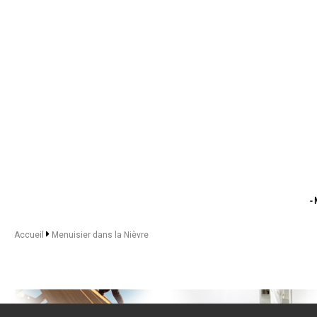
-
- Menuisi
- Menuis
Accueil
Menuisier dans la Nièvre
-
- Menuis
- Men
- 
-
- 
- Me