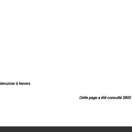
 Menuisier à Nevers
er à Cosne-Cours-sur-Loire
ier à Varennes-Vauzelles
Cette page a été consulté 2805 f
 Menuisier à Decize
ier à La Charité-sur-Loire
uisier à Fourchambault
Menuisier à Clamecy
 Menuisier à Imphy
Menuisier à Garchizy
nuisier à La Machine