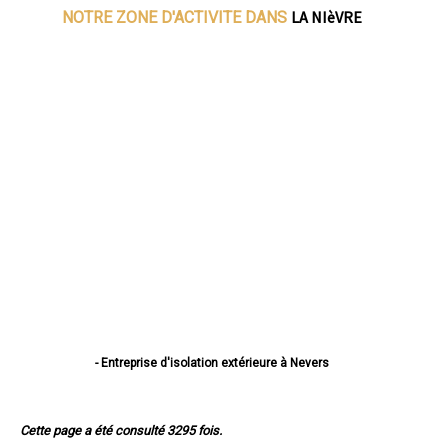
LA NIèVRE
NOTRE ZONE D'ACTIVITE DANS
- Entreprise d'isolation extérieure à Nevers
- Entreprise d'isolation extérieure à Cosne-Cours-sur-Loire
- Entreprise d'isolation extérieure à Varennes-Vauzelles
- Entreprise d'isolation extérieure à Decize
Cette page a été consulté 3295 fois.
- Entreprise d'isolation extérieure à La Charité-sur-Loire