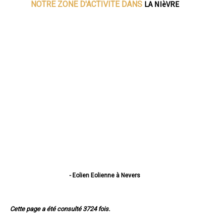
LA NIèVRE
NOTRE ZONE D'ACTIVITE DANS
- Eolien Eolienne à Nevers
- Eolien Eolienne à Cosne-Cours-sur-Loire
- Eolien Eolienne à Varennes-Vauzelles
- Eolien Eolienne à Decize
Cette page a été consulté 3724 fois.
- Eolien Eolienne à La Charité-sur-Loire
- Eolien Eolienne à Fourchambault