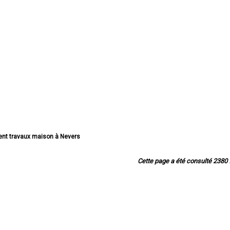
ent travaux maison à Nevers
aux maison à Cosne-Cours-sur-Loire
avaux maison à Varennes-Vauzelles
Cette page a été consulté 2380 f
ent travaux maison à Decize
vaux maison à La Charité-sur-Loire
travaux maison à Fourchambault
nt travaux maison à Clamecy
ent travaux maison à Imphy
nt travaux maison à Garchizy
t travaux maison à La Machine
ent travaux maison à Marzy