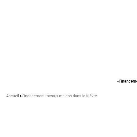
- Financem
- Financement trav
- Financement tr
Accueil
Financement travaux maison dans la Nièvre
- Financem
- Financement tra
- Financement 
- Financeme
- Financem
- Financeme
- Financemen
- Financem