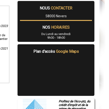
NOUS
CONTACTER
58000 Nevers
9/2023
NOS
HORAIRES
Du Lundi au vendredi
r de
9h00 - 18h00
antier
3/2021
Plan d'accès
Google Maps
Profitez de l'éco-ptz, du
crédit d'impôt et de la
prime de rénovation.