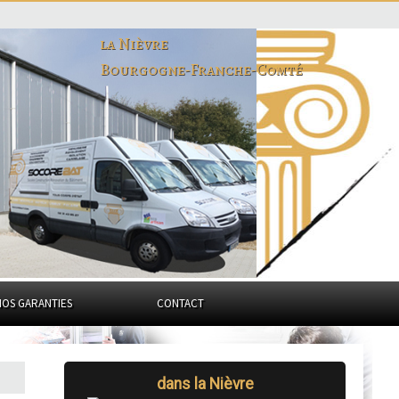
la Nièvre
Bourgogne-Franche-Comté
NOS GARANTIES
CONTACT
dans la Nièvre