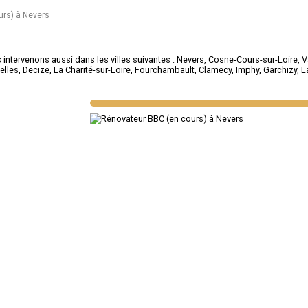
rs) à Nevers
intervenons aussi dans les villes suivantes :
Nevers
,
Cosne-Cours-sur-Loire
,
V
elles
,
Decize
,
La Charité-sur-Loire
,
Fourchambault
,
Clamecy
,
Imphy
,
Garchizy
,
L