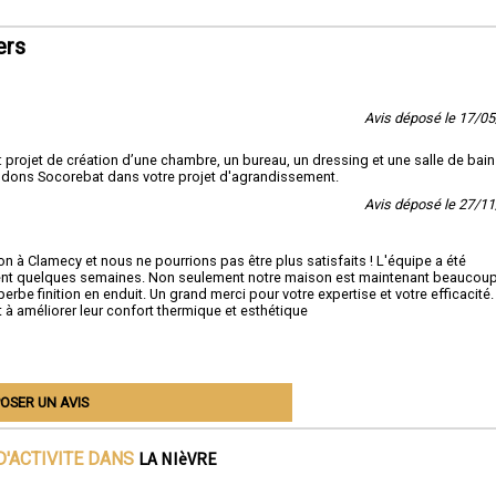
ers
Avis déposé le 17/0
projet de création d’une chambre, un bureau, un dressing et une salle de bain 
ndons Socorebat dans votre projet d'agrandissement.
Avis déposé le 27/1
on à Clamecy et nous ne pourrions pas être plus satisfaits ! L'équipe a été
ment quelques semaines. Non seulement notre maison est maintenant beaucoup
rbe finition en enduit. Un grand merci pour votre expertise et votre efficacité.
 améliorer leur confort thermique et esthétique
OSER UN AVIS
LA NIèVRE
D'ACTIVITE DANS