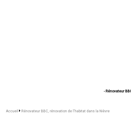
- Rénovateur BBC
- Rénovateur BBC, rénova
- Rénovateur BBC, réno
- Rénovateur BBC
Accueil
Rénovateur BBC, rénovation de l'habitat dans la Nièvre
- Rénovateur BBC, rénov
- Rénovateur BBC, ré
- Rénovateur BBC,
- Rénovateur BBC