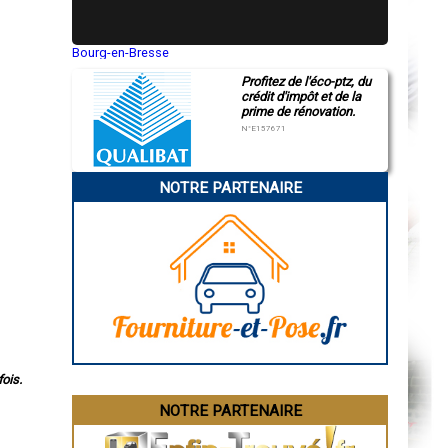
Bourg-en-Bresse
Saint-Quentin
Profitez de l'éco-ptz, du
Montluçon
crédit d'impôt et de la
Manosque
prime de rénovation.
Gap
Nice
N°E157671
Annonay
Charleville-Mézières
Pamiers
NOTRE PARTENAIRE
Troyes
Narbonne
Rodez
Marseille
Caen
Aurillac
Angoulême
La Rochelle
Bourges
Brive-la-Gaillarde
Dijon
Saint-Brieuc
Guéret
ois.
Périgueux
Besançon
NOTRE PARTENAIRE
Valence
Évreux
Chartres