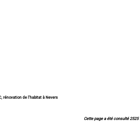
, rénovation de l'habitat à Nevers
tion de l'habitat à Cosne-Cours-sur-Loire
vation de l'habitat à Varennes-Vauzelles
, rénovation de l'habitat à Decize
Cette page a été consulté 2525 f
ation de l'habitat à La Charité-sur-Loire
novation de l'habitat à Fourchambault
 rénovation de l'habitat à Clamecy
, rénovation de l'habitat à Imphy