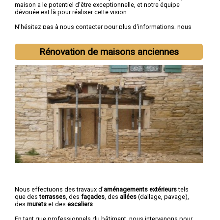
maison a le potentiel d'être exceptionnelle, et notre équipe
dévouée est là pour réaliser cette vision.
N'hésitez pas à nous contacter pour plus d'informations, nous
sommes à votre disposition pour toutes
demandes de devis
rénovation immobilière
.
Rénovation de maisons anciennes
Nous intervenons aussi dans les villes suivantes :
Nevers
,
Cosne-Cours-sur-Loire
,
Varennes-Vauzelles
,
Decize
,
La Charité-
sur-Loire
,
Fourchambault
,
Clamecy
,
Imphy
,
Garchizy
,
La
Machine
Nous effectuons des travaux d'
aménagements extérieurs
tels
que des
terrasses
, des
façades
, des
allées
(dallage, pavage),
des
murets
et des
escaliers
.
En tant que professionnels du bâtiment, nous intervenons pour