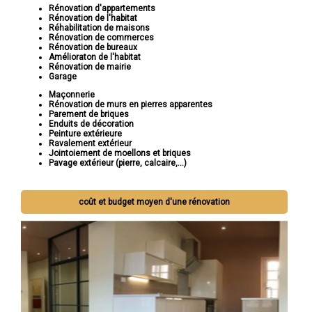
Rénovation d'appartements
Rénovation de l'habitat
Réhabilitation de maisons
Rénovation de commerces
Rénovation de bureaux
Amélioraton de l'habitat
Rénovation de mairie
Garage
Maçonnerie
Rénovation de murs en pierres apparentes
Parement de briques
Enduits de décoration
Peinture extérieure
Ravalement extérieur
Jointoiement de moellons et briques
Pavage extérieur (pierre, calcaire,...)
Si vous cherchez à rénover votre maison pour la rendre plus
coût et budget moyen d'une rénovation
belle, fonctionnelle et adaptée à vos besoins, Socorebat est là
pour vous. Contactez-nous dès aujourd'hui pour discuter de votre
projet et laissez-nous vous montrer comment nous pouvons
réaliser votre vision de rénovation.