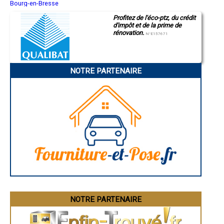
- Entreprise de rénovation immobilière à Toury-Lurcy
Bourg-en-Bresse
Saint-Quentin
- Entreprise de rénovation immobilière à Crux-la-Ville
Profitez de l'éco-ptz, du crédit
Montluçon
- Entreprise de rénovation immobilière à Saint-Martin-sur-Nohain
d'impôt et de la prime de
Manosque
- Entreprise de rénovation immobilière à Alluy
rénovation.
Gap
N°E157671
- Entreprise de rénovation immobilière à Garchy
Nice
- Entreprise de rénovation immobilière à Saint-Aubin-les-Forges
Annonay
Charleville-Mézières
- Entreprise de rénovation immobilière à Billy-Chevannes
Pamiers
- Entreprise de rénovation immobilière à Saint-Germain-Chassenay
NOTRE PARTENAIRE
Troyes
- Entreprise de rénovation immobilière à Saint-Loup
Narbonne
- Entreprise de rénovation immobilière à Surgy
Rodez
- Entreprise de rénovation immobilière à Nolay
Marseille
Caen
- Entreprise de rénovation immobilière à Villapourçon
Aurillac
- Entreprise de rénovation immobilière à Planchez
Angoulême
- Entreprise de rénovation immobilière à Saint-Vérain
La Rochelle
- Entreprise de rénovation immobilière à Saincaize-Meauce
Bourges
- Entreprise de rénovation immobilière à Millay
Brive-la-Gaillarde
Dijon
- Entreprise de rénovation immobilière à Dun-les-Places
Saint-Brieuc
- Entreprise de rénovation immobilière à Billy-sur-Oisy
Guéret
- Entreprise de rénovation immobilière à Langeron
Périgueux
- Entreprise de rénovation immobilière à Biches
Besançon
- Entreprise de rénovation immobilière à Larochemillay
Valence
Évreux
- Entreprise de rénovation immobilière à La Nocle-Maulaix
Chartres
NOTRE PARTENAIRE
- Entreprise de rénovation immobilière à Marigny-l'Église
Brest
- Entreprise de rénovation immobilière à Anlezy
Nîmes
- Entreprise de rénovation immobilière à Saint-Martin-du-Puy
Toulouse