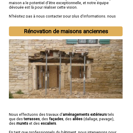
maison a le potentiel d'être exceptionnelle, et notre équipe
dévouée est là pour réaliser cette vision.
N'hésitez pas à nous contacter pour plus d'informations, nous
sommes à votre disposition pour toutes
demandes de devis
rénovation immobilière
.
Rénovation de maisons anciennes
Nous intervenons aussi dans les villes suivantes :
Nevers
,
Cosne-Cours-sur-Loire
,
Varennes-Vauzelles
,
Decize
,
La Charité-
sur-Loire
,
Fourchambault
,
Clamecy
,
Imphy
,
Garchizy
,
La
Machine
Nous effectuons des travaux d'
aménagements extérieurs
tels
que des
terrasses
, des
façades
, des
allées
(dallage, pavage),
des
murets
et des
escaliers
.
En tant que professionnels du bâtiment, nous intervenons pour