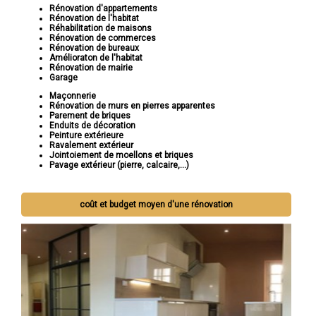
Rénovation d'appartements
Rénovation de l'habitat
Réhabilitation de maisons
Rénovation de commerces
Rénovation de bureaux
Amélioraton de l'habitat
Rénovation de mairie
Garage
Maçonnerie
Rénovation de murs en pierres apparentes
Parement de briques
Enduits de décoration
Peinture extérieure
Ravalement extérieur
Jointoiement de moellons et briques
Pavage extérieur (pierre, calcaire,...)
Si vous cherchez à rénover votre maison pour la rendre plus
coût et budget moyen d'une rénovation
belle, fonctionnelle et adaptée à vos besoins, Socorebat est là
pour vous. Contactez-nous dès aujourd'hui pour discuter de votre
projet et laissez-nous vous montrer comment nous pouvons
réaliser votre vision de rénovation.