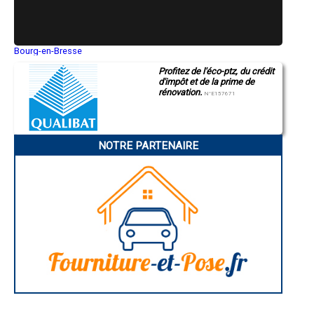
- Entreprise de rénovation immobilière à Saint-Ouen-sur-Loire
- Entreprise de rénovation immobilière à Ciez
- Entreprise de rénovation immobilière à Tronsanges
- Entreprise de rénovation immobilière à Toury-Lurcy
Bourg-en-Bresse
Saint-Quentin
- Entreprise de rénovation immobilière à Crux-la-Ville
Profitez de l'éco-ptz, du crédit
Montluçon
- Entreprise de rénovation immobilière à Saint-Martin-sur-Nohain
d'impôt et de la prime de
Manosque
- Entreprise de rénovation immobilière à Alluy
rénovation.
Gap
N°E157671
- Entreprise de rénovation immobilière à Garchy
Nice
- Entreprise de rénovation immobilière à Saint-Aubin-les-Forges
Annonay
Charleville-Mézières
- Entreprise de rénovation immobilière à Billy-Chevannes
Pamiers
- Entreprise de rénovation immobilière à Saint-Germain-Chassenay
NOTRE PARTENAIRE
Troyes
- Entreprise de rénovation immobilière à Saint-Loup
Narbonne
- Entreprise de rénovation immobilière à Surgy
Rodez
- Entreprise de rénovation immobilière à Nolay
Marseille
Caen
- Entreprise de rénovation immobilière à Villapourçon
Aurillac
- Entreprise de rénovation immobilière à Planchez
Angoulême
- Entreprise de rénovation immobilière à Saint-Vérain
La Rochelle
- Entreprise de rénovation immobilière à Saincaize-Meauce
Bourges
- Entreprise de rénovation immobilière à Millay
Brive-la-Gaillarde
Dijon
- Entreprise de rénovation immobilière à Dun-les-Places
Saint-Brieuc
- Entreprise de rénovation immobilière à Billy-sur-Oisy
Guéret
- Entreprise de rénovation immobilière à Langeron
Périgueux
- Entreprise de rénovation immobilière à Biches
Besançon
- Entreprise de rénovation immobilière à Larochemillay
Valence
Évreux