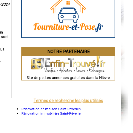
Caen
2/2024
Aurillac
Angoulême
La Rochelle
Bourges
Brive-la-Gaillarde
Dijon
un
Saint-Brieuc
s sont
Guéret
Périgueux
Besançon
 La
NOTRE PARTENAIRE
Valence
Évreux
Chartres
t
Brest
Nîmes
Toulouse
Site de petites annonces gratuites dans la Nièvre
Auch
Bordeaux
Montpellier
Rennes
Châteauroux
Termes de recherche les plus utilisés
Tours
Grenoble
Rénovation de maison Saint-Révérien
Dole
Rénovation immobilière Saint-Révérien
Mont-de-Marsan
Blois
Saint-Étienne
Le Puy-en-Velay
Nantes