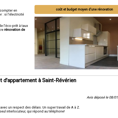
us cherchez à rénover votre maison pour la rendre plus belle, fonctionnelle et ad
coût et budget moyen d'une rénovation
ut compter en
ns, Socorebat est là pour vous. Contactez-nous dès aujourd'hui pour discuter de
 si l'électricité
t et laissez-nous vous montrer comment nous pouvons réaliser votre vision de r
de l'éco-prêt à taux
tre
rénovation de
 d'appartement à Saint-Révérien
Avis déposé le 08/0
avec un respect des délais. Un super travail de A à Z.
eul interlocuteur, qui répond au téléphone!