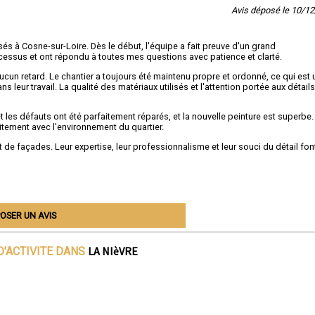
Avis déposé le 10/1
és à Cosne-sur-Loire. Dès le début, l'équipe a fait preuve d'un grand
cessus et ont répondu à toutes mes questions avec patience et clarté.
un retard. Le chantier a toujours été maintenu propre et ordonné, ce qui est 
 leur travail. La qualité des matériaux utilisés et l'attention portée aux détail
les défauts ont été parfaitement réparés, et la nouvelle peinture est superbe.
tement avec l'environnement du quartier.
e façades. Leur expertise, leur professionnalisme et leur souci du détail fon
OSER UN AVIS
LA NIèVRE
D'ACTIVITE DANS