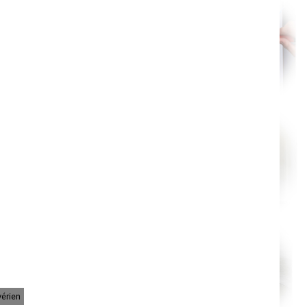
Orléans
Cahors
Agen
Mende
Angers
Cherbourg-Octeville
Reims
Saint-Dizier
Laval
Nancy
Verdun
Lorient
Metz
Nevers
Lille
Beauvais
Alençon
Calais
Clermont-Ferrand
Pau
Tarbes
Perpignan
Strasbourg
Mulhouse
Lyon
Vesoul
Chalon-sur-Saône
Le Mans
Chambéry
vérien
Annecy