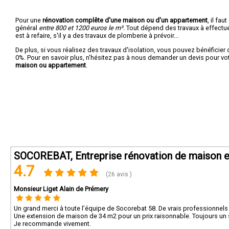
Si vo
Pour une
rénovation complête d'une maison ou d'un appartement
, il fa
besoi
général
entre 800 et 1200 euros le m².
Tout dépend des travaux à effectuer :
proje
est à refaire, s'il y a des travaux de plomberie à prévoir...
De plus, si vous réalisez des travaux d'isolation, vous pouvez bénéficier 
0%. Pour en savoir plus, n'hésitez pas à nous demander un devis pour vo
maison ou appartement
.
SOCOREBAT, Entreprise rénovation de maison et
4.7
(26 avis )
Monsieur Liget Alain de Prémery
Un grand merci à toute l’équipe de Socorebat 58. De vrais professionnels 
Une extension de maison de 34 m2 pour un prix raisonnable. Toujours un s
Je recommande vivement.