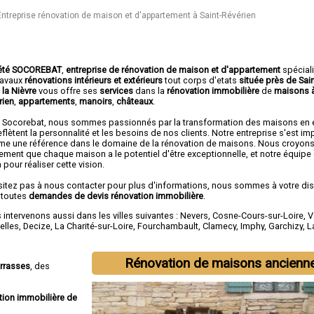
Entreprise rénovation de maison et d'appartement à Saint-Révérien
été SOCOREBAT
,
entreprise de rénovation de maison et d'appartement
spécial
travaux
rénovations intérieurs et extérieurs
tout corps d'etats
située près de Sai
 la Nièvre
vous offre ses
services
dans la
rénovation immobilière
de
maisons à
rien
,
appartements
,
manoirs
,
châteaux
.
 Socorebat, nous sommes passionnés par la transformation des maisons en
eflètent la personnalité et les besoins de nos clients. Notre entreprise s'est i
e une référence dans le domaine de la rénovation de maisons. Nous croyon
ement que chaque maison a le potentiel d'être exceptionnelle, et notre équip
à pour réaliser cette vision.
sitez pas à nous contacter pour plus d'informations, nous sommes à votre di
 toutes
demandes de devis rénovation immobilière
.
intervenons aussi dans les villes suivantes :
Nevers
,
Cosne-Cours-sur-Loire
,
V
elles
,
Decize
,
La Charité-sur-Loire
,
Fourchambault
,
Clamecy
,
Imphy
,
Garchizy
,
L
Rénovation de maisons ancienn
errasses
, des
tion immobilière de