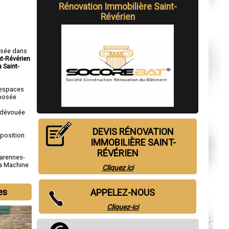
Rénovation Immobilière Saint-
Révérien
isée dans
nt-Révérien
 Saint-
 espaces
mposée
s
e dévouée
DEVIS RÉNOVATION
sposition
IMMOBILIÈRE SAINT-
RÉVÉRIEN
arennes-
a Machine
Cliquez ici
es
APPELEZ-NOUS
Cliquez-ici