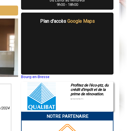
Du Lundi au vendredi
9h00 - 18h00
aptée à vos
 votre
énovation.
Plan d'accès
Google Maps
Bourg-en-Bresse
Saint-Quentin
Profitez de l'éco-ptz, du
Montluçon
crédit d'impôt et de la
Manosque
prime de rénovation.
Gap
Nice
N°E157671
Annonay
Charleville-Mézières
1/2024
Pamiers
NOTRE PARTENAIRE
Troyes
Narbonne
Rodez
Marseille