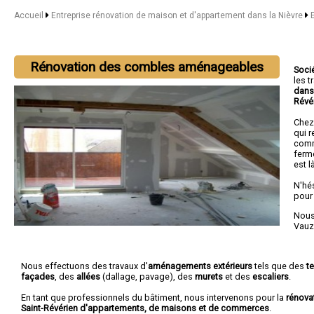
Accueil
Entreprise rénovation de maison et d'appartement dans la Nièvre
Rénovation des combles aménageables
Soci
les 
dans
Révé
Chez
qui r
comm
ferm
est l
N'hé
pour
Nous 
Vauz
Nous effectuons des travaux d'
aménagements extérieurs
tels que des
t
façades
, des
allées
(dallage, pavage), des
murets
et des
escaliers
.
En tant que professionnels du bâtiment, nous intervenons pour la
rénova
Saint-Révérien d'appartements, de maisons et de commerces
.