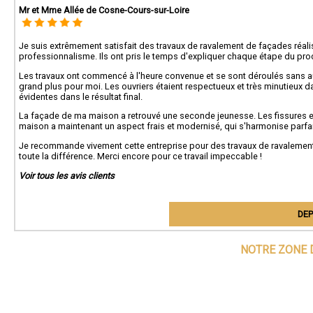
Mr et Mme Allée de Cosne-Cours-sur-Loire
Je suis extrêmement satisfait des travaux de ravalement de façades réalis
professionnalisme. Ils ont pris le temps d'expliquer chaque étape du pro
Les travaux ont commencé à l'heure convenue et se sont déroulés sans auc
grand plus pour moi. Les ouvriers étaient respectueux et très minutieux dans
évidentes dans le résultat final.
La façade de ma maison a retrouvé une seconde jeunesse. Les fissures et 
maison a maintenant un aspect frais et modernisé, qui s'harmonise parfai
Je recommande vivement cette entreprise pour des travaux de ravalement d
toute la différence. Merci encore pour ce travail impeccable !
Voir tous les avis clients
DEP
NOTRE ZONE 