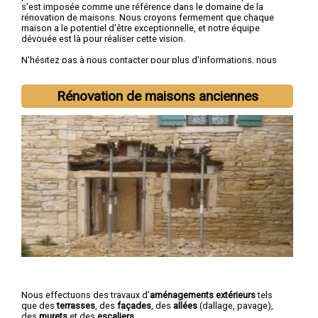
s'est imposée comme une référence dans le domaine de la
rénovation de maisons. Nous croyons fermement que chaque
maison a le potentiel d'être exceptionnelle, et notre équipe
dévouée est là pour réaliser cette vision.
N'hésitez pas à nous contacter pour plus d'informations, nous
sommes à votre disposition pour toutes
demandes de devis
rénovation immobilière
.
Rénovation de maisons anciennes
Nous intervenons aussi dans les villes suivantes :
Nevers
,
Cosne-Cours-sur-Loire
,
Varennes-Vauzelles
,
Decize
,
La Charité-
sur-Loire
,
Fourchambault
,
Clamecy
,
Imphy
,
Garchizy
,
La
Machine
Nous effectuons des travaux d'
aménagements extérieurs
tels
que des
terrasses
, des
façades
, des
allées
(dallage, pavage),
des
murets
et des
escaliers
.