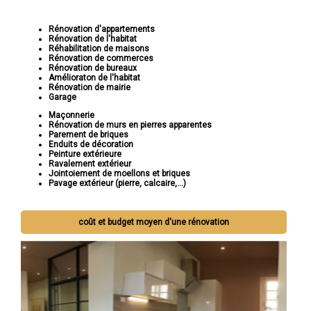
Rénovation d'appartements
Rénovation de l'habitat
Réhabilitation de maisons
Rénovation de commerces
Rénovation de bureaux
Amélioraton de l'habitat
Rénovation de mairie
Garage
Maçonnerie
Rénovation de murs en pierres apparentes
Parement de briques
Enduits de décoration
Peinture extérieure
Ravalement extérieur
Jointoiement de moellons et briques
Pavage extérieur (pierre, calcaire,...)
Si vous cherchez à rénover votre maison pour la rendre plus
coût et budget moyen d'une rénovation
belle, fonctionnelle et adaptée à vos besoins, Socorebat est là
pour vous. Contactez-nous dès aujourd'hui pour discuter de votre
projet et laissez-nous vous montrer comment nous pouvons
réaliser votre vision de rénovation.