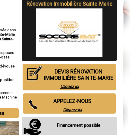
Rénovation Immobilière Sainte-Marie
isée dans
nte-Marie
 Sainte-
 espaces
mposée
s
e dévouée
DEVIS RÉNOVATION
IMMOBILIÈRE SAINTE-MARIE
sposition
Cliquez ici
arennes-
a Machine
APPELEZ-NOUS
Cliquez-ici
es
Financement possible