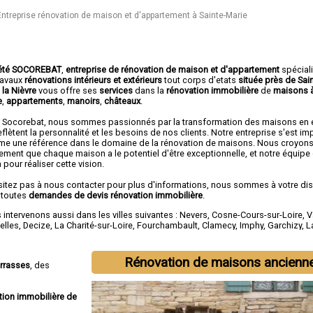
Entreprise rénovation de maison et d'appartement à Sainte-Marie
été SOCOREBAT
,
entreprise de rénovation de maison et d'appartement
spécial
travaux
rénovations intérieurs et extérieurs
tout corps d'etats
située près de Sai
 la Nièvre
vous offre ses
services
dans la
rénovation immobilière
de
maisons à
e
,
appartements
,
manoirs
,
châteaux
.
 Socorebat, nous sommes passionnés par la transformation des maisons en
eflètent la personnalité et les besoins de nos clients. Notre entreprise s'est i
e une référence dans le domaine de la rénovation de maisons. Nous croyon
ement que chaque maison a le potentiel d'être exceptionnelle, et notre équip
à pour réaliser cette vision.
sitez pas à nous contacter pour plus d'informations, nous sommes à votre di
 toutes
demandes de devis rénovation immobilière
.
intervenons aussi dans les villes suivantes :
Nevers
,
Cosne-Cours-sur-Loire
,
V
elles
,
Decize
,
La Charité-sur-Loire
,
Fourchambault
,
Clamecy
,
Imphy
,
Garchizy
,
L
Rénovation de maisons ancienn
errasses
, des
tion immobilière de