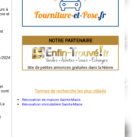
La Rochelle
Bourges
urs à
Brive-la-Gaillarde
pre et
Dijon
Saint-Brieuc
Guéret
nt
Périgueux
Besançon
NOTRE PARTENAIRE
Valence
Évreux
Chartres
Brest
2/2024
Nîmes
Toulouse
Site de petites annonces gratuites dans la Nièvre
Auch
Bordeaux
Montpellier
Rennes
un
Châteauroux
s sont
Termes de recherche les plus utilisés
Tours
Grenoble
Rénovation de maison Sainte-Marie
Dole
 La
Rénovation immobilière Sainte-Marie
Mont-de-Marsan
Blois
Saint-Étienne
t
Le Puy-en-Velay
Nantes
Orléans
Cahors