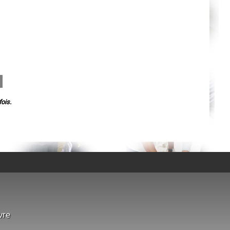
Chelles
Versailles
Niort
Amiens
Albi
Montauban
Toulon
Avignon
La Roche-sur-Yon
Poitiers
Limoges
Épinal
Auxerre
Belfort
ois.
Évry
Boulogne-Billancourt
Saint-Denis
Créteil
Argenteuil
vre