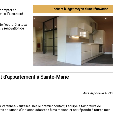
us cherchez à rénover votre maison pour la rendre plus belle, fonctionnelle et ad
coût et budget moyen d'une rénovation
ut compter en
ns, Socorebat est là pour vous. Contactez-nous dès aujourd'hui pour discuter de
 si l'électricité
t et laissez-nous vous montrer comment nous pouvons réaliser votre vision de r
de l'éco-prêt à taux
tre
rénovation de
t d'appartement à Sainte-Marie
Avis déposé le 10/1
s à Varennes-Vauzelles. Dès le premier contact, l'équipe a fait preuve de
leures solutions d'isolation adaptées à ma maison et ont répondu à toutes mes