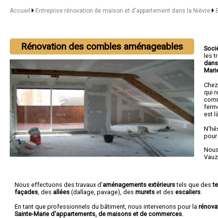
Accueil
Entreprise rénovation de maison et d'appartement dans la Nièvre
Rénovation des combles aménageables
Soci
les 
dans
Mari
Chez
qui r
comm
ferm
est l
N'hé
pour
Nous 
Vauz
Nous effectuons des travaux d'
aménagements extérieurs
tels que des
t
façades
, des
allées
(dallage, pavage), des
murets
et des
escaliers
.
En tant que professionnels du bâtiment, nous intervenons pour la
rénova
Sainte-Marie d'appartements, de maisons et de commerces
.