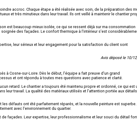
oindre accroc. Chaque étape a été réalisée avec soin, de la préparation des m
ueux et très minutieux dans leur travail. Ils ont veillé à maintenir le chantier pro
ison est beaucoup mieux isolée, ce qui se ressent déjà sur ma consommation
n soignée des façades. Le confort thermique à l'intérieur s'est considérableme
rtise, leur sérieux et leur engagement pour la satisfaction du client sont
Avis déposé le 10/1
és à Cosne-sur-Loire. Dès le début, l'équipe a fait preuve d'un grand
cessus et ont répondu à toutes mes questions avec patience et clarté.
un retard. Le chantier a toujours été maintenu propre et ordonné, ce qui est 
 leur travail. La qualité des matériaux utilisés et l'attention portée aux détail
les défauts ont été parfaitement réparés, et la nouvelle peinture est superbe.
tement avec l'environnement du quartier.
e façades. Leur expertise, leur professionnalisme et leur souci du détail fon