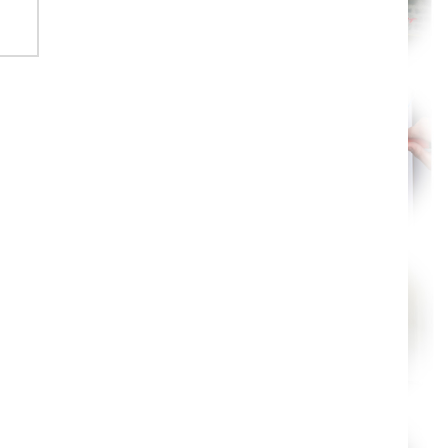
Agen
Mende
Angers
Cherbourg-Octeville
Reims
Saint-Dizier
Laval
Nancy
Verdun
Lorient
Metz
Nevers
Lille
Beauvais
Alençon
Calais
Clermont-Ferrand
Pau
Tarbes
Perpignan
Strasbourg
Mulhouse
Lyon
Vesoul
Chalon-sur-Saône
Le Mans
Chambéry
Annecy
Paris
Le Havre