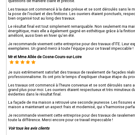
questions de manière claire et précise.
Les travaux ont commencé à la date prévue et se sont déroulés sans le m
la pose de l'isolant et des finitions. Les ouvriers étaient ponctuels, respect
bien organisé tout au long des travaux.
Le résultat final est tout simplement remarquable. Non seulement ma ma
énergétique, mais elle a également gagné en esthétique grâce à la finitio
amélioré, aussi bien en hiver qu'en été.
Je recommande vivement cette entreprise pour des travaux d'ITE. Leur expe
exemplaires. Un grand merci à toute l'équipe pour ce travail impeccable !
Mr et Mme Allée de Cosne-Cours-sur-Loire
Je suis extrêmement satisfait des travaux de ravalement de façades réalis
professionnalisme. Ils ont pris le temps d'expliquer chaque étape du pro
Les travaux ont commencé à l'heure convenue et se sont déroulés sans auc
grand plus pour moi. Les ouvriers étaient respectueux et très minutieux dans
évidentes dans le résultat final.
La façade de ma maison a retrouvé une seconde jeunesse. Les fissures et 
maison a maintenant un aspect frais et modernisé, qui s'harmonise parfai
Je recommande vivement cette entreprise pour des travaux de ravalement d
toute la différence. Merci encore pour ce travail impeccable !
Voir tous les avis clients