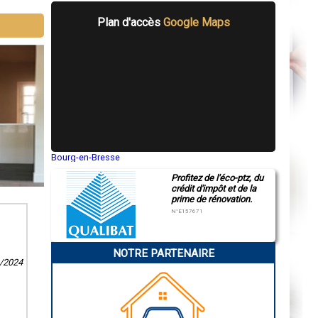
Plan d'accès
Google Maps
aptée à vos
 votre
énovation.
Bourg-en-Bresse
Saint-Quentin
Profitez de l'éco-ptz, du
Montluçon
crédit d'impôt et de la
Manosque
prime de rénovation.
Gap
Nice
N°E157671
Annonay
Charleville-Mézières
Pamiers
NOTRE PARTENAIRE
Troyes
2/2024
Narbonne
Rodez
Marseille
Caen
Aurillac
Angoulême