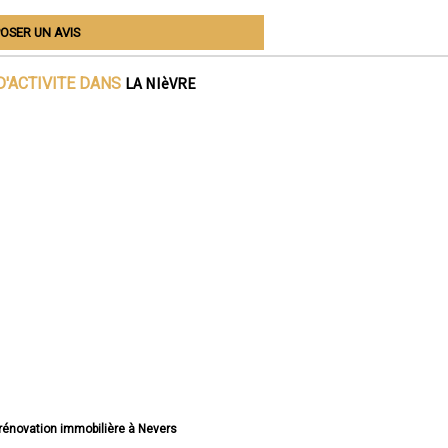
OSER UN AVIS
LA NIèVRE
D'ACTIVITE DANS
 rénovation immobilière à Nevers
tion immobilière à Cosne-Cours-sur-Loire