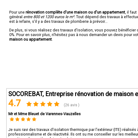
Si vo
Pour une
rénovation complête d'une maison ou d'un appartement
, il fa
besoi
général
entre 800 et 1200 euros le m².
Tout dépend des travaux à effectuer :
proje
est à refaire, s'il y a des travaux de plomberie à prévoir...
De plus, si vous réalisez des travaux d'isolation, vous pouvez bénéficier 
0%. Pour en savoir plus, n'hésitez pas à nous demander un devis pour vo
maison ou appartement
.
SOCOREBAT, Entreprise rénovation de maison e
4.7
(26 avis )
Mr et Mme Bleuet de Varennes-Vauzelles
Je suis ravi des travaux d'isolation thermique par l'extérieur (ITE) réalisé
professionnalisme et de réactivité. Ils ont su me conseiller sur les meil