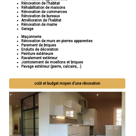
Rénovation de l'habitat
Réhabilitation de maisons
Rénovation de commerces
Rénovation de bureaux
Amélioraton de l'habitat
Rénovation de mairie
Garage
Maçonnerie
Rénovation de murs en pierres apparentes
Parement de briques
Enduits de décoration
Peinture extérieure
Ravalement extérieur
Jointoiement de moellons et briques
Pavage extérieur (pierre, calcaire,...)
Si vous cherchez à rénover votre maison pour la rendre plus
coût et budget moyen d'une rénovation
belle, fonctionnelle et adaptée à vos besoins, Socorebat est là
pour vous. Contactez-nous dès aujourd'hui pour discuter de votre
projet et laissez-nous vous montrer comment nous pouvons
réaliser votre vision de rénovation.