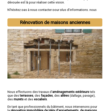
dévouée est là pour réaliser cette vision.
N'hésitez pas à nous contacter pour plus d'informations, nous
sommes à votre disposition pour toutes
demandes de devis
rénovation immobilière
.
Rénovation de maisons anciennes
Nous intervenons aussi dans les villes suivantes :
Nevers
,
Cosne-Cours-sur-Loire
,
Varennes-Vauzelles
,
Decize
,
La Charité-
sur-Loire
,
Fourchambault
,
Clamecy
,
Imphy
,
Garchizy
,
La
Machine
Nous effectuons des travaux d'
aménagements extérieurs
tels
que des
terrasses
, des
façades
, des
allées
(dallage, pavage),
des
murets
et des
escaliers
.
En tant que professionnels du bâtiment, nous intervenons pour
la
rénovation immobilière de Héry d'appartements, de maisons