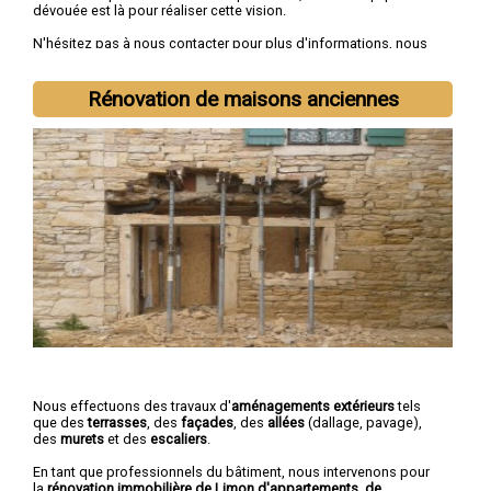
dévouée est là pour réaliser cette vision.
N'hésitez pas à nous contacter pour plus d'informations, nous
sommes à votre disposition pour toutes
demandes de devis
rénovation immobilière
.
Rénovation de maisons anciennes
Nous intervenons aussi dans les villes suivantes :
Nevers
,
Cosne-Cours-sur-Loire
,
Varennes-Vauzelles
,
Decize
,
La Charité-
sur-Loire
,
Fourchambault
,
Clamecy
,
Imphy
,
Garchizy
,
La
Machine
Nous effectuons des travaux d'
aménagements extérieurs
tels
que des
terrasses
, des
façades
, des
allées
(dallage, pavage),
des
murets
et des
escaliers
.
En tant que professionnels du bâtiment, nous intervenons pour
la
rénovation immobilière de Limon d'appartements, de