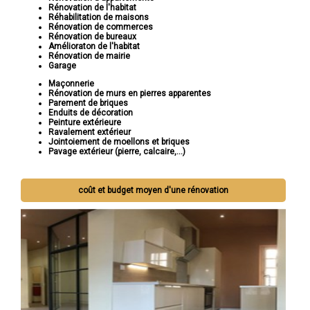
Rénovation de l'habitat
Réhabilitation de maisons
Rénovation de commerces
Rénovation de bureaux
Amélioraton de l'habitat
Rénovation de mairie
Garage
Maçonnerie
Rénovation de murs en pierres apparentes
Parement de briques
Enduits de décoration
Peinture extérieure
Ravalement extérieur
Jointoiement de moellons et briques
Pavage extérieur (pierre, calcaire,...)
Si vous cherchez à rénover votre maison pour la rendre plus
coût et budget moyen d'une rénovation
belle, fonctionnelle et adaptée à vos besoins, Socorebat est là
pour vous. Contactez-nous dès aujourd'hui pour discuter de votre
projet et laissez-nous vous montrer comment nous pouvons
réaliser votre vision de rénovation.