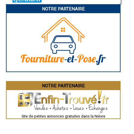
- Extension de maison à Saint-Germain-Chassenay
Pamiers
NOTRE PARTENAIRE
Troyes
- Extension de maison à Saint-Loup
Narbonne
- Extension de maison à Surgy
Rodez
- Extension de maison à Nolay
Marseille
- Extension de maison à Villapourçon
Caen
- Extension de maison à Planchez
Aurillac
Angoulême
- Extension de maison à Saint-Vérain
La Rochelle
- Extension de maison à Saincaize-Meauce
Bourges
- Extension de maison à Millay
Brive-la-Gaillarde
- Extension de maison à Dun-les-Places
Dijon
- Extension de maison à Billy-sur-Oisy
Saint-Brieuc
Guéret
- Extension de maison à Langeron
Périgueux
- Extension de maison à Biches
Besançon
- Extension de maison à Larochemillay
Valence
- Extension de maison à La Nocle-Maulaix
Évreux
- Extension de maison à Marigny-l'Église
Chartres
NOTRE PARTENAIRE
Brest
- Extension de maison à Anlezy
Nîmes
- Extension de maison à Saint-Martin-du-Puy
Toulouse
- Extension de maison à Chiddes
Auch
- Extension de maison à Saint-André-en-Morvan
Bordeaux
- Extension de maison à Mars-sur-Allier
Montpellier
Site de petites annonces gratuites dans la Nièvre
Rennes
- Extension de maison à Vandenesse
Châteauroux
- Extension de maison à Tazilly
Tours
- Extension de maison à Neuville-lès-Decize
Grenoble
- Extension de maison à Verneuil