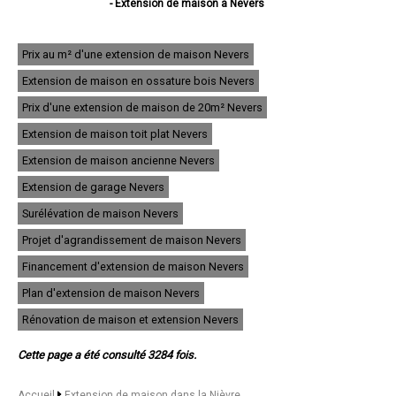
- Extension de maison à Nevers
- Extension de maison à Cosne-Cours-sur-Loire
- Extension de maison à Varennes-Vauzelles
- Extension de maison à Decize
Prix au m² d'une extension de maison Nevers
- Extension de maison à La Charité-sur-Loire
Extension de maison en ossature bois Nevers
- Extension de maison à Fourchambault
- Extension de maison à Clamecy
Prix d'une extension de maison de 20m² Nevers
- Extension de maison à Imphy
- Extension de maison à Garchizy
Extension de maison toit plat Nevers
- Extension de maison à La Machine
Extension de maison ancienne Nevers
- Extension de maison à Marzy
- Extension de maison à Coulanges-lès-Nevers
Extension de garage Nevers
- Extension de maison à Pougues-les-Eaux
- Extension de maison à Guérigny
Surélévation de maison Nevers
- Extension de maison à Château-Chinon (Ville)
Projet d'agrandissement de maison Nevers
- Extension de maison à Saint-Léger-des-Vignes
- Extension de maison à Saint-Pierre-le-Moûtier
Financement d'extension de maison Nevers
- Extension de maison à Cercy-la-Tour
- Extension de maison à Saint-Éloi
Plan d'extension de maison Nevers
- Extension de maison à Prémery
Rénovation de maison et extension Nevers
- Extension de maison à Luzy
- Extension de maison à Urzy
- Extension de maison à Pouilly-sur-Loire
Cette page a été consulté 3284 fois.
- Extension de maison à Sermoise-sur-Loire
- Extension de maison à Moulins-Engilbert
Accueil
Extension de maison dans la Nièvre